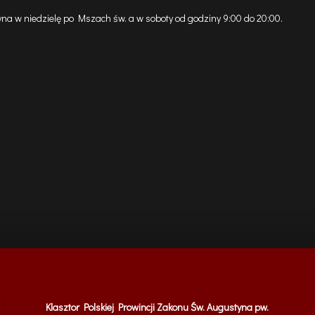
na w niedzielę po Mszach św. a w soboty od godziny 9:00 do 20:00.
Klasztor Polskiej Prowincji Zakonu Św. Augustyna pw.