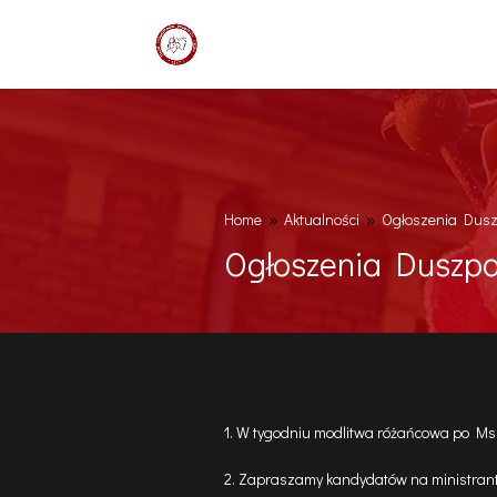
Home
Aktualności
Ogłoszenia Duszp
9
9
Ogłoszenia Duszpas
1. W tygodniu modlitwa różańcowa po Mszy
2. Zapraszamy kandydatów na ministran