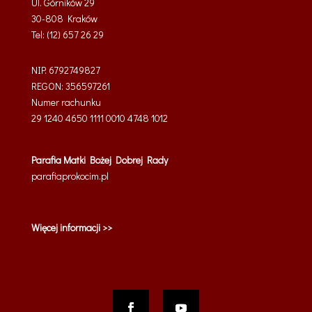
Ul. Górników 29
30-808 Kraków
Tel: (12) 657 26 29
NIP: 6792749827
REGON: 356597261
Numer rachunku
29 1240 4650 1111 0010 4748 1012
Parafia
Matki Bożej Dobrej Rady
parafiaprokocim.pl
Więcej informacji >>