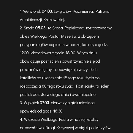
We wtorek
04.03
. święto św. Kazimierza, Patrona
Archidiecezji Krakowskiej.
Środa
05.03
., to Środa Popielcowa, rozpoczynamy
okres Wielkiego Postu, Msze św. z obrzędem
posypania głów popiołem w naszej kaplicy o godz.
17:00 i dodatkowa o godz. 18:00. W tym dniu
obowiązuje post ścisły i powstrzymanie się od
pokarmów mięsnych, obowiązuje wszystkich
katolików od ukończenia 18 tego roku życia do
rozpoczęcia 60 tego roku życia. Post ścisły, to jeden
posiłek do syta w ciągu dnia i dwa niepełne.
W piątek
07.03
. pierwszy piątek miesiąca,
spowiedź od godz. 16:30.
W czasie Wielkiego Postu w naszej kaplicy
nabożeństwo Drogi Krzyżowej w piątki po Mszy św.